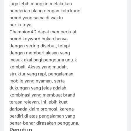
juga lebih mungkin melakukan
pencarian ulang dengan kata kunci
brand yang sama di waktu
berikutnya.
Champion4D dapat memperkuat
brand keyword bukan hanya
dengan sering disebut, tetapi
dengan memberi alasan yang
masuk akal bagi pengguna untuk
kembali. Akses yang mudah,
struktur yang rapi, pengalaman
mobile yang nyaman, serta
dukungan yang jelas adalah
kombinasi yang membuat brand
terasa relevan. Ini lebih kuat
daripada klaim promosi, karena
berdiri di atas pengalaman yang
benar-benar dirasakan pengguna.
Penutup