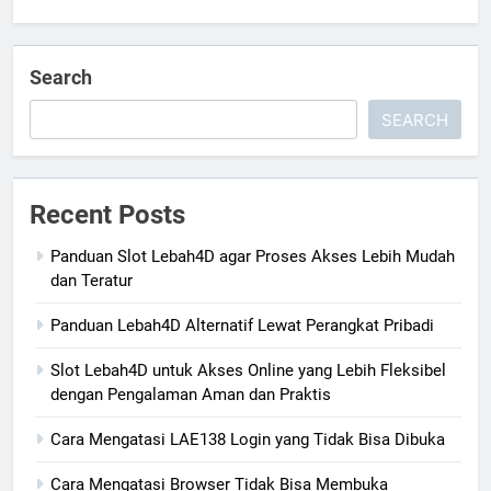
Search
SEARCH
Recent Posts
Panduan Slot Lebah4D agar Proses Akses Lebih Mudah
dan Teratur
Panduan Lebah4D Alternatif Lewat Perangkat Pribadi
Slot Lebah4D untuk Akses Online yang Lebih Fleksibel
dengan Pengalaman Aman dan Praktis
Cara Mengatasi LAE138 Login yang Tidak Bisa Dibuka
Cara Mengatasi Browser Tidak Bisa Membuka