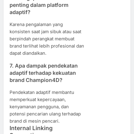
penting dalam platform
adaptif?
Karena pengalaman yang
konsisten saat jam sibuk atau saat
berpindah perangkat membuat
brand terlihat lebih profesional dan
dapat diandalkan.
7. Apa dampak pendekatan
adaptif terhadap kekuatan
brand Champion4D?
Pendekatan adaptif membantu
memperkuat kepercayaan,
kenyamanan pengguna, dan
potensi pencarian ulang terhadap
brand di mesin pencari.
Internal Linking