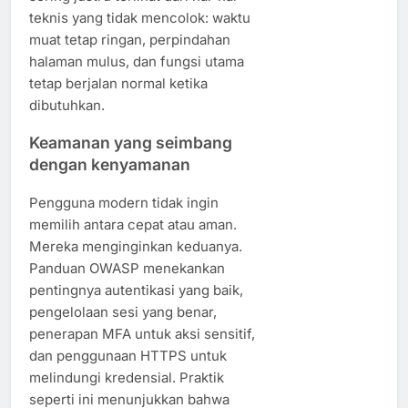
teknis yang tidak mencolok: waktu
muat tetap ringan, perpindahan
halaman mulus, dan fungsi utama
tetap berjalan normal ketika
dibutuhkan.
Keamanan yang seimbang
dengan kenyamanan
Pengguna modern tidak ingin
memilih antara cepat atau aman.
Mereka menginginkan keduanya.
Panduan OWASP menekankan
pentingnya autentikasi yang baik,
pengelolaan sesi yang benar,
penerapan MFA untuk aksi sensitif,
dan penggunaan HTTPS untuk
melindungi kredensial. Praktik
seperti ini menunjukkan bahwa