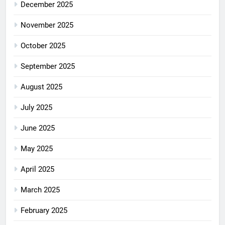
December 2025
November 2025
October 2025
September 2025
August 2025
July 2025
June 2025
May 2025
April 2025
March 2025
February 2025