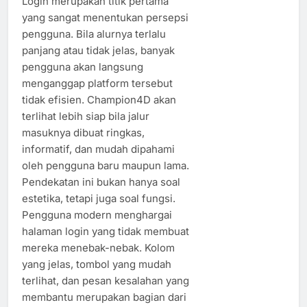
Login merupakan titik pertama
yang sangat menentukan persepsi
pengguna. Bila alurnya terlalu
panjang atau tidak jelas, banyak
pengguna akan langsung
menganggap platform tersebut
tidak efisien. Champion4D akan
terlihat lebih siap bila jalur
masuknya dibuat ringkas,
informatif, dan mudah dipahami
oleh pengguna baru maupun lama.
Pendekatan ini bukan hanya soal
estetika, tetapi juga soal fungsi.
Pengguna modern menghargai
halaman login yang tidak membuat
mereka menebak-nebak. Kolom
yang jelas, tombol yang mudah
terlihat, dan pesan kesalahan yang
membantu merupakan bagian dari