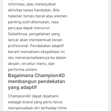
informasi, atau melanjutkan
aktivitas tanpa hambatan. Bila
halaman terlalu berat atau elemen
penting sulit ditemukan, rasa
percaya dapat menurun.
Sebaliknya, pengalaman yang
lancar akan memperkuat kesan
profesional. Pendekatan adaptif
berarti memahami ekspektasi ini
lalu menerjemahkannya ke dalam
desain, struktur menu, dan
performa sistem.
Bagaimana Champion4D
membangun pendekatan
yang adaptif
Champion4D dapat dipahami
sebagai brand yang perlu terus
menyesuaikan diri terhadap ritme