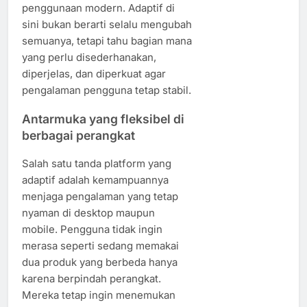
penggunaan modern. Adaptif di
sini bukan berarti selalu mengubah
semuanya, tetapi tahu bagian mana
yang perlu disederhanakan,
diperjelas, dan diperkuat agar
pengalaman pengguna tetap stabil.
Antarmuka yang fleksibel di
berbagai perangkat
Salah satu tanda platform yang
adaptif adalah kemampuannya
menjaga pengalaman yang tetap
nyaman di desktop maupun
mobile. Pengguna tidak ingin
merasa seperti sedang memakai
dua produk yang berbeda hanya
karena berpindah perangkat.
Mereka tetap ingin menemukan