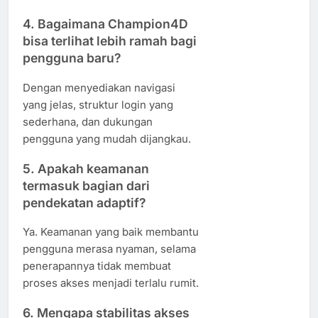
4. Bagaimana Champion4D
bisa terlihat lebih ramah bagi
pengguna baru?
Dengan menyediakan navigasi
yang jelas, struktur login yang
sederhana, dan dukungan
pengguna yang mudah dijangkau.
5. Apakah keamanan
termasuk bagian dari
pendekatan adaptif?
Ya. Keamanan yang baik membantu
pengguna merasa nyaman, selama
penerapannya tidak membuat
proses akses menjadi terlalu rumit.
6. Mengapa stabilitas akses