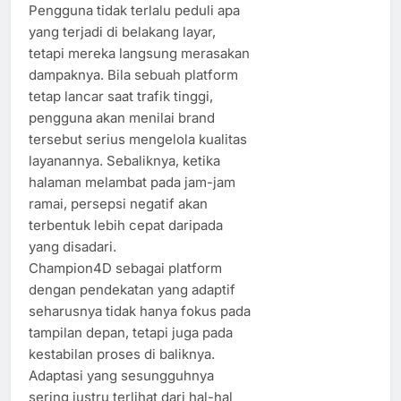
Pengguna tidak terlalu peduli apa
yang terjadi di belakang layar,
tetapi mereka langsung merasakan
dampaknya. Bila sebuah platform
tetap lancar saat trafik tinggi,
pengguna akan menilai brand
tersebut serius mengelola kualitas
layanannya. Sebaliknya, ketika
halaman melambat pada jam-jam
ramai, persepsi negatif akan
terbentuk lebih cepat daripada
yang disadari.
Champion4D sebagai platform
dengan pendekatan yang adaptif
seharusnya tidak hanya fokus pada
tampilan depan, tetapi juga pada
kestabilan proses di baliknya.
Adaptasi yang sesungguhnya
sering justru terlihat dari hal-hal