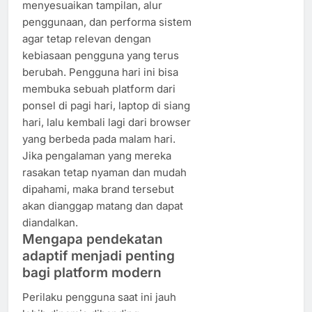
menyesuaikan tampilan, alur
penggunaan, dan performa sistem
agar tetap relevan dengan
kebiasaan pengguna yang terus
berubah. Pengguna hari ini bisa
membuka sebuah platform dari
ponsel di pagi hari, laptop di siang
hari, lalu kembali lagi dari browser
yang berbeda pada malam hari.
Jika pengalaman yang mereka
rasakan tetap nyaman dan mudah
dipahami, maka brand tersebut
akan dianggap matang dan dapat
diandalkan.
Mengapa pendekatan
adaptif menjadi penting
bagi platform modern
Perilaku pengguna saat ini jauh