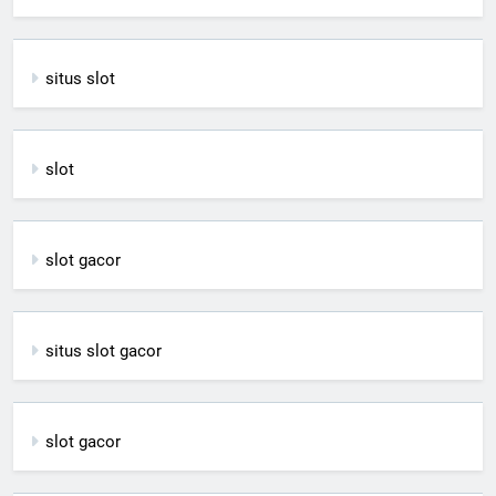
situs slot
slot
slot gacor
situs slot gacor
slot gacor