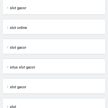
slot gacor
slot online
slot gacor
situs slot gacor
slot gacor
slot