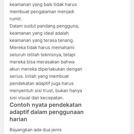
keamanan yang baik tidak harus
membuat pengalaman menjadi
rumit.
Dalam sudut pandang pengguna,
keamanan yang ideal adalah
keamanan yang terasa tenang.
Mereka tidak harus memahami
seluruh istilah teknisnya, tetapi
mereka bisa merasakan bahwa
akun mereka diperlakukan dengan
serius. Inilah yang membuat
pendekatan adaptif juga harus
menyentuh sisi trust, bukan hanya
sisi visual dan kecepatan.
Contoh nyata pendekatan
adaptif dalam penggunaan
harian
Bayangkan ada dua jenis