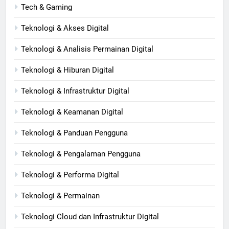
Tech & Gaming
Teknologi & Akses Digital
Teknologi & Analisis Permainan Digital
Teknologi & Hiburan Digital
Teknologi & Infrastruktur Digital
Teknologi & Keamanan Digital
Teknologi & Panduan Pengguna
Teknologi & Pengalaman Pengguna
Teknologi & Performa Digital
Teknologi & Permainan
Teknologi Cloud dan Infrastruktur Digital