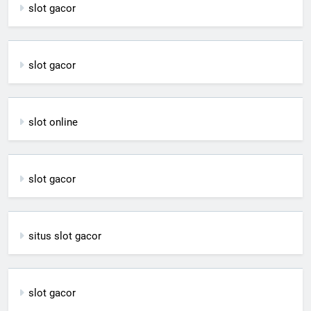
slot gacor
slot gacor
slot online
slot gacor
situs slot gacor
slot gacor