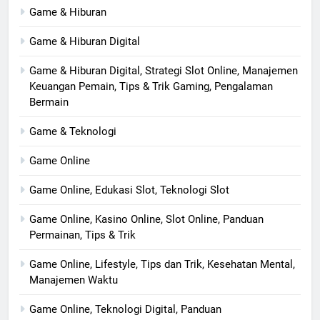
Game & Hiburan
Game & Hiburan Digital
Game & Hiburan Digital, Strategi Slot Online, Manajemen
Keuangan Pemain, Tips & Trik Gaming, Pengalaman
Bermain
Game & Teknologi
Game Online
Game Online, Edukasi Slot, Teknologi Slot
Game Online, Kasino Online, Slot Online, Panduan
Permainan, Tips & Trik
Game Online, Lifestyle, Tips dan Trik, Kesehatan Mental,
Manajemen Waktu
Game Online, Teknologi Digital, Panduan