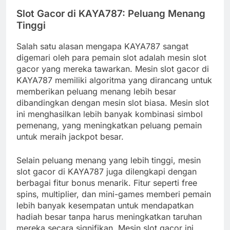
Slot Gacor di KAYA787: Peluang Menang
Tinggi
Salah satu alasan mengapa KAYA787 sangat
digemari oleh para pemain slot adalah mesin slot
gacor yang mereka tawarkan. Mesin slot gacor di
KAYA787 memiliki algoritma yang dirancang untuk
memberikan peluang menang lebih besar
dibandingkan dengan mesin slot biasa. Mesin slot
ini menghasilkan lebih banyak kombinasi simbol
pemenang, yang meningkatkan peluang pemain
untuk meraih jackpot besar.
Selain peluang menang yang lebih tinggi, mesin
slot gacor di KAYA787 juga dilengkapi dengan
berbagai fitur bonus menarik. Fitur seperti free
spins, multiplier, dan mini-games memberi pemain
lebih banyak kesempatan untuk mendapatkan
hadiah besar tanpa harus meningkatkan taruhan
mereka secara signifikan. Mesin slot gacor ini