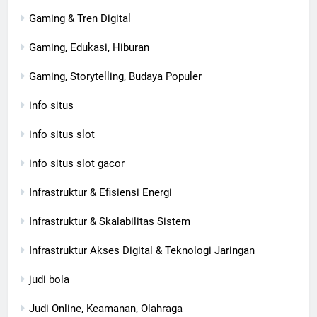
Gaming & Tren Digital
Gaming, Edukasi, Hiburan
Gaming, Storytelling, Budaya Populer
info situs
info situs slot
info situs slot gacor
Infrastruktur & Efisiensi Energi
Infrastruktur & Skalabilitas Sistem
Infrastruktur Akses Digital & Teknologi Jaringan
judi bola
Judi Online, Keamanan, Olahraga