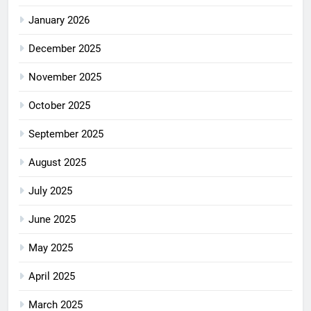
January 2026
December 2025
November 2025
October 2025
September 2025
August 2025
July 2025
June 2025
May 2025
April 2025
March 2025