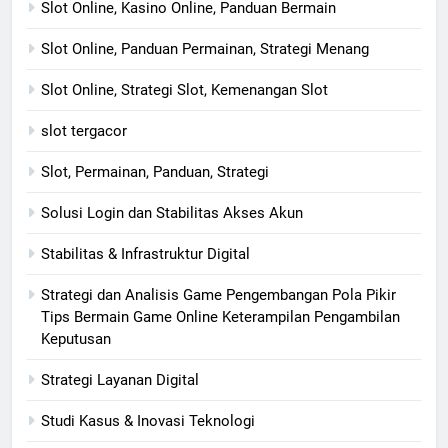
Slot Online, Kasino Online, Panduan Bermain
Slot Online, Panduan Permainan, Strategi Menang
Slot Online, Strategi Slot, Kemenangan Slot
slot tergacor
Slot, Permainan, Panduan, Strategi
Solusi Login dan Stabilitas Akses Akun
Stabilitas & Infrastruktur Digital
Strategi dan Analisis Game Pengembangan Pola Pikir
Tips Bermain Game Online Keterampilan Pengambilan
Keputusan
Strategi Layanan Digital
Studi Kasus & Inovasi Teknologi