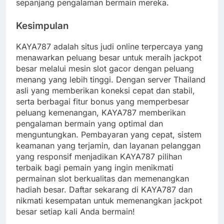
sepanjang pengalaman bermain mereka.
Kesimpulan
KAYA787 adalah situs judi online terpercaya yang
menawarkan peluang besar untuk meraih jackpot
besar melalui mesin slot gacor dengan peluang
menang yang lebih tinggi. Dengan server Thailand
asli yang memberikan koneksi cepat dan stabil,
serta berbagai fitur bonus yang memperbesar
peluang kemenangan, KAYA787 memberikan
pengalaman bermain yang optimal dan
menguntungkan. Pembayaran yang cepat, sistem
keamanan yang terjamin, dan layanan pelanggan
yang responsif menjadikan KAYA787 pilihan
terbaik bagi pemain yang ingin menikmati
permainan slot berkualitas dan memenangkan
hadiah besar. Daftar sekarang di KAYA787 dan
nikmati kesempatan untuk memenangkan jackpot
besar setiap kali Anda bermain!