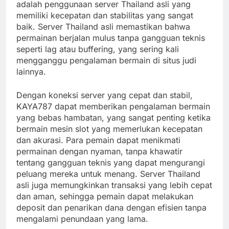
adalah penggunaan server Thailand asli yang
memiliki kecepatan dan stabilitas yang sangat
baik. Server Thailand asli memastikan bahwa
permainan berjalan mulus tanpa gangguan teknis
seperti lag atau buffering, yang sering kali
mengganggu pengalaman bermain di situs judi
lainnya.
Dengan koneksi server yang cepat dan stabil,
KAYA787 dapat memberikan pengalaman bermain
yang bebas hambatan, yang sangat penting ketika
bermain mesin slot yang memerlukan kecepatan
dan akurasi. Para pemain dapat menikmati
permainan dengan nyaman, tanpa khawatir
tentang gangguan teknis yang dapat mengurangi
peluang mereka untuk menang. Server Thailand
asli juga memungkinkan transaksi yang lebih cepat
dan aman, sehingga pemain dapat melakukan
deposit dan penarikan dana dengan efisien tanpa
mengalami penundaan yang lama.