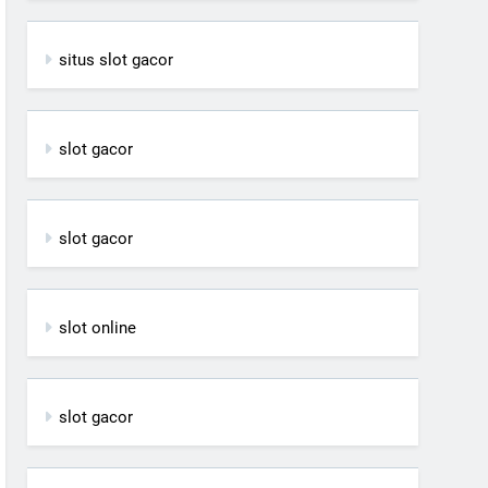
situs slot gacor
slot gacor
slot gacor
slot online
slot gacor