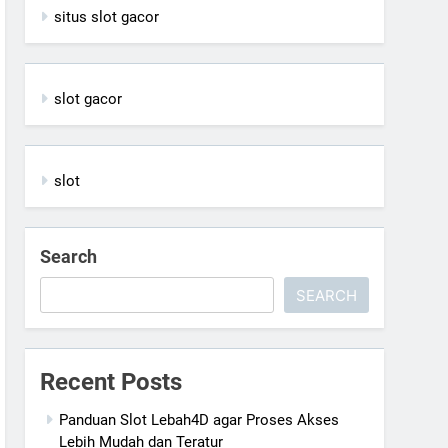
situs slot gacor
slot gacor
slot
Search
SEARCH
Recent Posts
Panduan Slot Lebah4D agar Proses Akses
Lebih Mudah dan Teratur