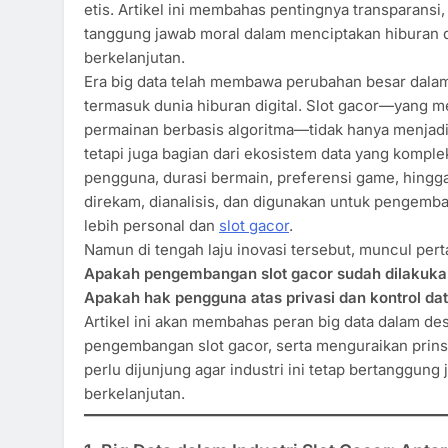
etis. Artikel ini membahas pentingnya transparansi, 
tanggung jawab moral dalam menciptakan hiburan d
berkelanjutan.
Era big data telah membawa perubahan besar dalam
termasuk dunia hiburan digital. Slot gacor—yang m
permainan berbasis algoritma—tidak hanya menjadi
tetapi juga bagian dari ekosistem data yang komplek
pengguna, durasi bermain, preferensi game, hingga
direkam, dianalisis, dan digunakan untuk pengemb
lebih personal dan
slot gacor
.
Namun di tengah laju inovasi tersebut, muncul per
Apakah pengembangan slot gacor sudah dilakukan
Apakah hak pengguna atas privasi dan kontrol da
Artikel ini akan membahas peran big data dalam de
pengembangan slot gacor, serta menguraikan prinsi
perlu dijunjung agar industri ini tetap bertanggung
berkelanjutan.