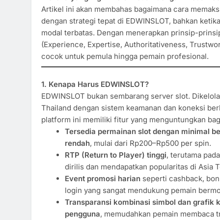
Artikel ini akan membahas bagaimana cara memaks
dengan strategi tepat di EDWINSLOT, bahkan ketik
modal terbatas. Dengan menerapkan prinsip-prins
(Experience, Expertise, Authoritativeness, Trustwor
cocok untuk pemula hingga pemain profesional.
1. Kenapa Harus EDWINSLOT?
EDWINSLOT bukan sembarang server slot. Dikelola
Thailand dengan sistem keamanan dan koneksi berk
platform ini memiliki fitur yang menguntungkan ba
Tersedia permainan slot dengan minimal be
rendah
, mulai dari Rp200–Rp500 per spin.
RTP (Return to Player) tinggi
, terutama pada
dirilis dan mendapatkan popularitas di Asia 
Event promosi harian
seperti cashback, bon
login yang sangat mendukung pemain bermod
Transparansi kombinasi simbol dan grafik
pengguna
, memudahkan pemain membaca tr