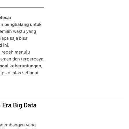
 Besar
an penghalang untuk
emilih waktu yang
iapa saja bisa
 ini.
o receh menuju
 aman dan terpercaya.
oal keberuntungan,
ips di atas sebagai
 Era Big Data
pengembangan yang