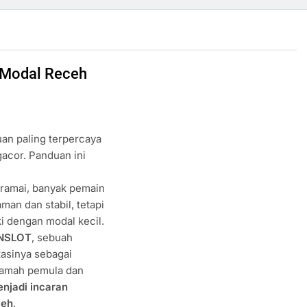
 Modal Receh
uan paling terpercaya
gacor. Panduan ini
 ramai, banyak pemain
man dan stabil, tetapi
 dengan modal kecil.
NSLOT
, sebuah
tasinya sebagai
ramah pemula dan
jadi incaran
ceh
.