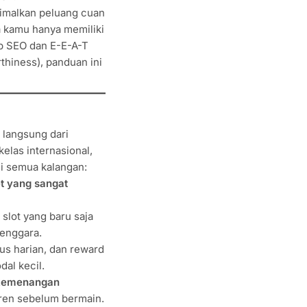
imalkan peluang cuan
a kamu hanya memiliki
ip SEO dan E-E-A-T
thiness), panduan ini
 langsung dari
elas internasional,
gi semua kalangan:
t yang sangat
 slot yang baru saja
Tenggara.
us harian, dan reward
al kecil.
 kemenangan
en sebelum bermain.