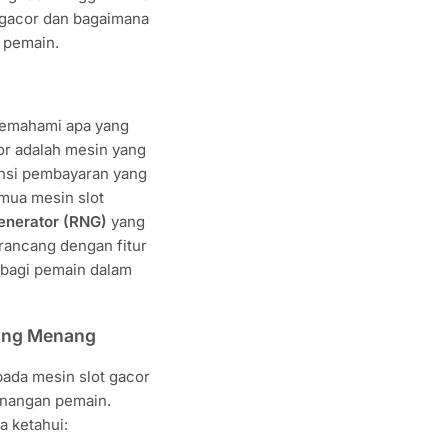
t gacor dan bagaimana
 pemain.
memahami apa yang
cor adalah mesin yang
nsi pembayaran yang
emua mesin slot
nerator (RNG)
yang
rancang dengan fitur
bagi pemain dalam
uang Menang
pada mesin slot gacor
nangan pemain.
a ketahui: