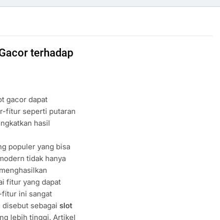
 Gacor terhadap
ot gacor dapat
fitur seperti putaran
ingkatkan hasil
ing populer yang bisa
 modern tidak hanya
 menghasilkan
i fitur yang dapat
itur ini sangat
g disebut sebagai
slot
 lebih tinggi. Artikel