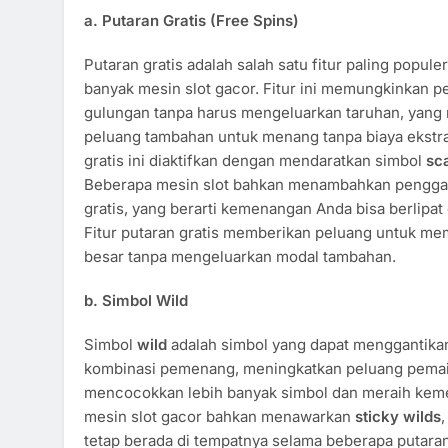
a.
Putaran Gratis (Free Spins)
Putaran gratis adalah salah satu fitur paling popule
banyak mesin slot gacor. Fitur ini memungkinkan 
gulungan tanpa harus mengeluarkan taruhan, yan
peluang tambahan untuk menang tanpa biaya ekstra
gratis ini diaktifkan dengan mendaratkan simbol
sca
Beberapa mesin slot bahkan menambahkan pengga
gratis, yang berarti kemenangan Anda bisa berlipat 
Fitur putaran gratis memberikan peluang untuk m
besar tanpa mengeluarkan modal tambahan.
b.
Simbol Wild
Simbol
wild
adalah simbol yang dapat menggantikan
kombinasi pemenang, meningkatkan peluang pemai
mencocokkan lebih banyak simbol dan meraih kem
mesin slot gacor bahkan menawarkan
sticky wilds
,
tetap berada di tempatnya selama beberapa putar