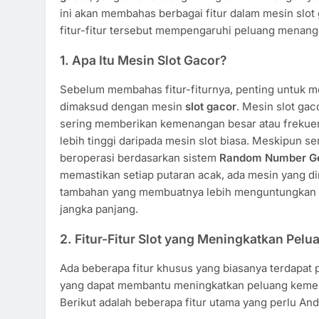
ini akan membahas berbagai fitur dalam mesin slo
fitur-fitur tersebut mempengaruhi peluang menang
1.
Apa Itu Mesin Slot Gacor?
Sebelum membahas fitur-fiturnya, penting untuk 
dimaksud dengan mesin
slot gacor
. Mesin slot ga
sering memberikan kemenangan besar atau frekue
lebih tinggi daripada mesin slot biasa. Meskipun s
beroperasi berdasarkan sistem
Random Number Ge
memastikan setiap putaran acak, ada mesin yang di
tambahan yang membuatnya lebih menguntungkan 
jangka panjang.
2.
Fitur-Fitur Slot yang Meningkatkan Pel
Ada beberapa fitur khusus yang biasanya terdapat 
yang dapat membantu meningkatkan peluang keme
Berikut adalah beberapa fitur utama yang perlu And