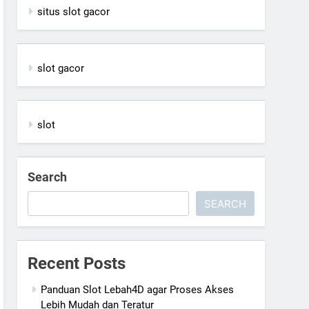
situs slot gacor
slot gacor
slot
Search
SEARCH
Recent Posts
Panduan Slot Lebah4D agar Proses Akses
Lebih Mudah dan Teratur