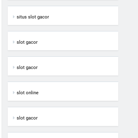
situs slot gacor
slot gacor
slot gacor
slot online
slot gacor