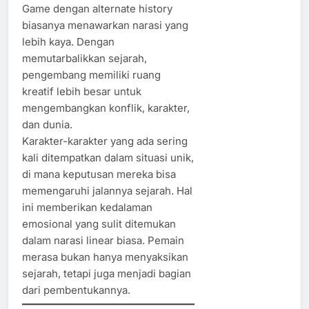
Game dengan alternate history
biasanya menawarkan narasi yang
lebih kaya. Dengan
memutarbalikkan sejarah,
pengembang memiliki ruang
kreatif lebih besar untuk
mengembangkan konflik, karakter,
dan dunia.
Karakter-karakter yang ada sering
kali ditempatkan dalam situasi unik,
di mana keputusan mereka bisa
memengaruhi jalannya sejarah. Hal
ini memberikan kedalaman
emosional yang sulit ditemukan
dalam narasi linear biasa. Pemain
merasa bukan hanya menyaksikan
sejarah, tetapi juga menjadi bagian
dari pembentukannya.