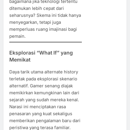
bagaimana jika teknologi tertentu
ditemukan lebih cepat dari
seharusnya? Skema ini tidak hanya
menyegarkan, tetapi juga
memperluas ruang imajinasi bagi
pemain.
Eksplorasi “What If” yang
Memikat
Daya tarik utama alternate history
terletak pada eksplorasi skenario
alternatif. Gamer senang diajak
memikirkan kemungkinan lain dari
sejarah yang sudah mereka kenal.
Narasi ini menciptakan rasa
penasaran yang kuat sekaligus
memberikan pengalaman baru dari
peristiwa yang terasa familiar.