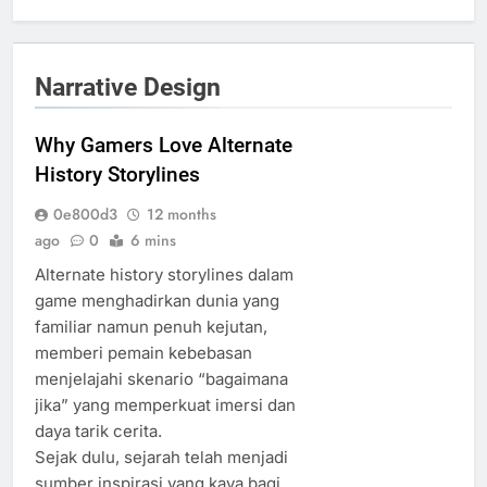
Narrative Design
Why Gamers Love Alternate
History Storylines
0e800d3
12 months
ago
0
6 mins
Alternate history storylines dalam
game menghadirkan dunia yang
familiar namun penuh kejutan,
memberi pemain kebebasan
menjelajahi skenario “bagaimana
jika” yang memperkuat imersi dan
daya tarik cerita.
Sejak dulu, sejarah telah menjadi
sumber inspirasi yang kaya bagi