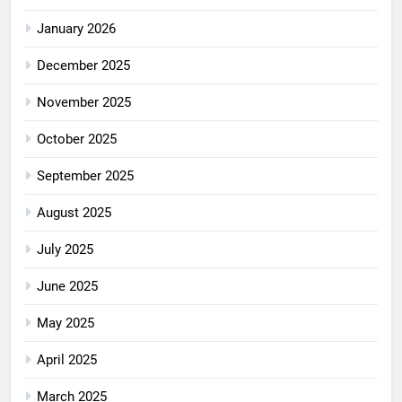
January 2026
December 2025
November 2025
October 2025
September 2025
August 2025
July 2025
June 2025
May 2025
April 2025
March 2025