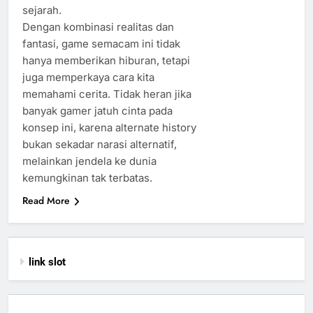
sejarah.
Dengan kombinasi realitas dan
fantasi, game semacam ini tidak
hanya memberikan hiburan, tetapi
juga memperkaya cara kita
memahami cerita. Tidak heran jika
banyak gamer jatuh cinta pada
konsep ini, karena alternate history
bukan sekadar narasi alternatif,
melainkan jendela ke dunia
kemungkinan tak terbatas.
Read More
link slot