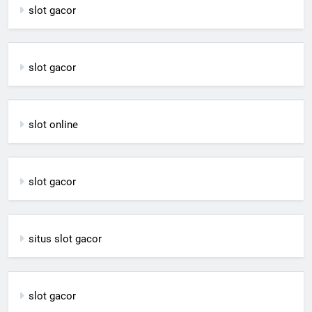
slot gacor
slot gacor
slot online
slot gacor
situs slot gacor
slot gacor