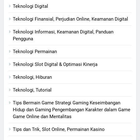
Teknologi Digital
Teknologi Finansial, Perjudian Online, Keamanan Digital
Teknologi Informasi, Keamanan Digital, Panduan
Pengguna
Teknologi Permainan
Teknologi Slot Digital & Optimasi Kinerja
Teknologi, Hiburan
Teknologi, Tutorial
Tips Bermain Game Strategi Gaming Keseimbangan
Hidup dan Gaming Pengembangan Karakter dalam Game
Game Online dan Mentalitas
Tips dan Trik, Slot Online, Permainan Kasino