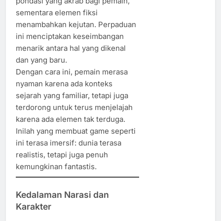
pondasi yang akrab bagi pemain,
sementara elemen fiksi
menambahkan kejutan. Perpaduan
ini menciptakan keseimbangan
menarik antara hal yang dikenal
dan yang baru.
Dengan cara ini, pemain merasa
nyaman karena ada konteks
sejarah yang familiar, tetapi juga
terdorong untuk terus menjelajah
karena ada elemen tak terduga.
Inilah yang membuat game seperti
ini terasa imersif: dunia terasa
realistis, tetapi juga penuh
kemungkinan fantastis.
Kedalaman Narasi dan
Karakter