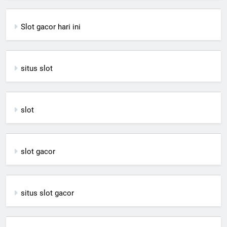
Slot gacor hari ini
situs slot
slot
slot gacor
situs slot gacor