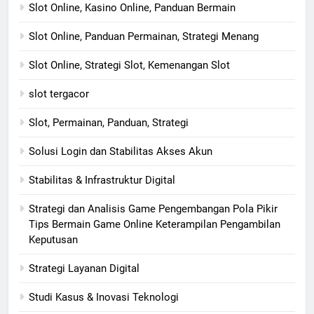
Slot Online, Kasino Online, Panduan Bermain
Slot Online, Panduan Permainan, Strategi Menang
Slot Online, Strategi Slot, Kemenangan Slot
slot tergacor
Slot, Permainan, Panduan, Strategi
Solusi Login dan Stabilitas Akses Akun
Stabilitas & Infrastruktur Digital
Strategi dan Analisis Game Pengembangan Pola Pikir
Tips Bermain Game Online Keterampilan Pengambilan
Keputusan
Strategi Layanan Digital
Studi Kasus & Inovasi Teknologi