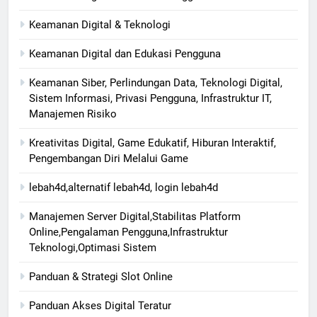
Keamanan Digital & Teknologi
Keamanan Digital dan Edukasi Pengguna
Keamanan Siber, Perlindungan Data, Teknologi Digital,
Sistem Informasi, Privasi Pengguna, Infrastruktur IT,
Manajemen Risiko
Kreativitas Digital, Game Edukatif, Hiburan Interaktif,
Pengembangan Diri Melalui Game
lebah4d,alternatif lebah4d, login lebah4d
Manajemen Server Digital,Stabilitas Platform
Online,Pengalaman Pengguna,Infrastruktur
Teknologi,Optimasi Sistem
Panduan & Strategi Slot Online
Panduan Akses Digital Teratur