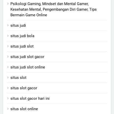
Psikologi Gaming, Mindset dan Mental Gamer,
Kesehatan Mental, Pengembangan Diri Gamer, Tips
Bermain Game Online
situs judi
situs judi bola
situs judi slot
situs judi slot gacor
situs judi slot online
situs slot
situs slot gacor
situs slot gacor hari ini
situs slot online