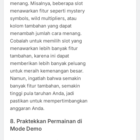
menang. Misalnya, beberapa slot
menawarkan fitur seperti mystery
symbols, wild multipliers, atau
kolom tambahan yang dapat
menambah jumlah cara menang.
Cobalah untuk memilih slot yang
menawarkan lebih banyak fitur
tambahan, karena ini dapat
memberikan lebih banyak peluang
untuk meraih kemenangan besar.
Namun, ingatlah bahwa semakin
banyak fitur tambahan, semakin
tinggi pula taruhan Anda, jadi
pastikan untuk mempertimbangkan
anggaran Anda.
8.
Praktekkan Permainan di
Mode Demo