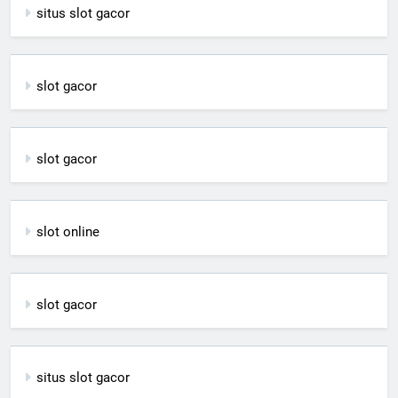
situs slot gacor
slot gacor
slot gacor
slot online
slot gacor
situs slot gacor