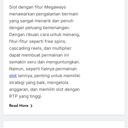
Slot dengan fitur Megaways
menawarkan pengalaman bermain
yang sangat menarik dan penuh
dengan peluang kemenangan.
Dengan ribuan cara untuk menang,
fitur-fitur seperti free spins,
cascading reels, dan multiplier
dapat membuat permainan ini
semakin seru dan menguntungkan.
Namun, seperti halnya permainan
slot
lainnya, penting untuk memiliki
strategi yang baik, mengelola
anggaran, dan memilih slot dengan
RTP yang tinggi.
Read More