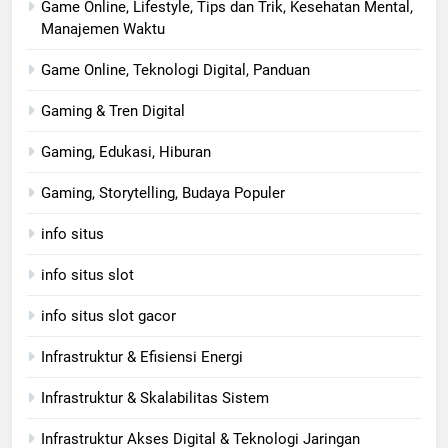
Game Online, Lifestyle, Tips dan Trik, Kesehatan Mental,
Manajemen Waktu
Game Online, Teknologi Digital, Panduan
Gaming & Tren Digital
Gaming, Edukasi, Hiburan
Gaming, Storytelling, Budaya Populer
info situs
info situs slot
info situs slot gacor
Infrastruktur & Efisiensi Energi
Infrastruktur & Skalabilitas Sistem
Infrastruktur Akses Digital & Teknologi Jaringan