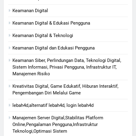
Keamanan Digital
Keamanan Digital & Edukasi Pengguna
Keamanan Digital & Teknologi
Keamanan Digital dan Edukasi Pengguna
Keamanan Siber, Perlindungan Data, Teknologi Digital,
Sistem Informasi, Privasi Pengguna, Infrastruktur IT,
Manajemen Risiko
Kreativitas Digital, Game Edukatif, Hiburan Interaktif,
Pengembangan Diri Melalui Game
lebah4d,alternatif lebah4d, login lebah4d
Manajemen Server Digital,Stabilitas Platform
Online,Pengalaman Pengguna,Infrastruktur
Teknologi,Optimasi Sistem