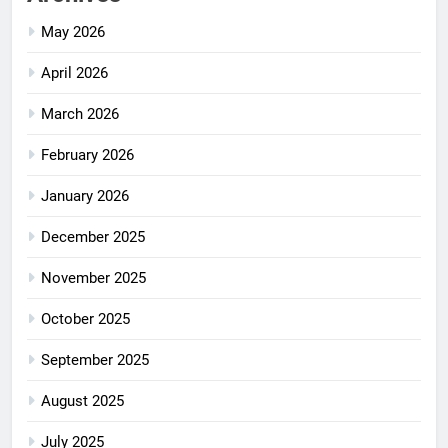
May 2026
April 2026
March 2026
February 2026
January 2026
December 2025
November 2025
October 2025
September 2025
August 2025
July 2025