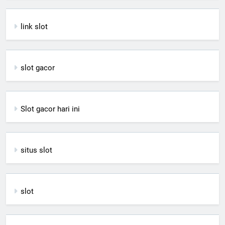
link slot
slot gacor
Slot gacor hari ini
situs slot
slot