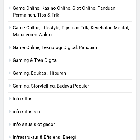
Game Online, Kasino Online, Slot Online, Panduan
Permainan, Tips & Trik
Game Online, Lifestyle, Tips dan Trik, Kesehatan Mental,
Manajemen Waktu
Game Online, Teknologi Digital, Panduan
Gaming & Tren Digital
Gaming, Edukasi, Hiburan
Gaming, Storytelling, Budaya Populer
info situs
info situs slot
info situs slot gacor
Infrastruktur & Efisiensi Energi