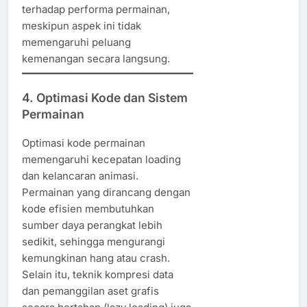
terhadap performa permainan,
meskipun aspek ini tidak
memengaruhi peluang
kemenangan secara langsung.
4. Optimasi Kode dan Sistem
Permainan
Optimasi kode permainan
memengaruhi kecepatan loading
dan kelancaran animasi.
Permainan yang dirancang dengan
kode efisien membutuhkan
sumber daya perangkat lebih
sedikit, sehingga mengurangi
kemungkinan hang atau crash.
Selain itu, teknik kompresi data
dan pemanggilan aset grafis