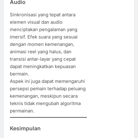
Audio
Sinkronisasi yang tepat antara
elemen visual dan audio
menciptakan pengalaman yang
imersif. Efek suara yang sesuai
dengan momen kemenangan,
animasi reel yang halus, dan
transisi antar-layar yang cepat
dapat meningkatkan kepuasan
bermain.
Aspek ini juga dapat memengaruhi
persepsi pemain terhadap peluang
kemenangan, meskipun secara
teknis tidak mengubah algoritma
permainan.
Kesimpulan