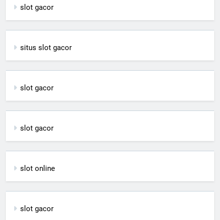
slot gacor
situs slot gacor
slot gacor
slot gacor
slot online
slot gacor