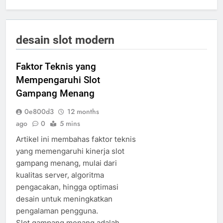
desain slot modern
Faktor Teknis yang
Mempengaruhi Slot
Gampang Menang
0e800d3
12 months
ago
0
5 mins
Artikel ini membahas faktor teknis
yang memengaruhi kinerja slot
gampang menang, mulai dari
kualitas server, algoritma
pengacakan, hingga optimasi
desain untuk meningkatkan
pengalaman pengguna.
Slot gampang menang adalah