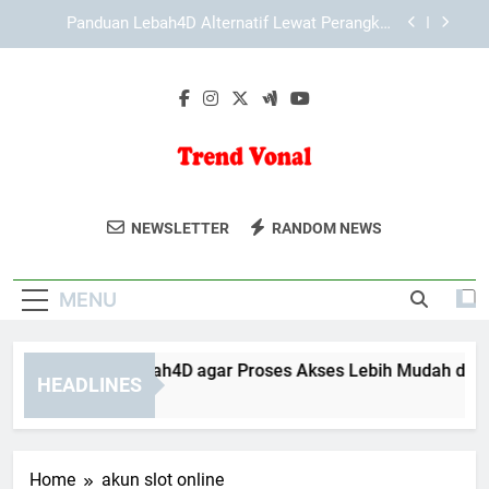
Skip
Slot Lebah4D untuk Akses Online yang Lebih
to
Fleksibel dengan Pengalaman Aman dan Praktis
content
Cara Mengatasi LAE138 Login yang Tidak Bisa
Dibuka
Panduan Slot Lebah4D agar Proses Akses Lebih
Mudah dan Teratur
Panduan Lebah4D Alternatif Lewat Perangkat
Pribadi
Trend Vonal
Ikuti Tren Mode Terbaru Di Trend Vonal.
Slot Lebah4D untuk Akses Online yang Lebih
NEWSLETTER
RANDOM NEWS
Fleksibel dengan Pengalaman Aman dan Praktis
Sumber Inspirasi Gaya Untuk
Cara Mengatasi LAE138 Login yang Tidak Bisa
Fashionista.
Dibuka
MENU
nduan Slot Lebah4D agar Proses Akses Lebih Mudah dan Tera
HEADLINES
onths Ago
Home
akun slot online