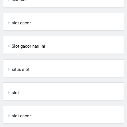
slot gacor
Slot gacor hari ini
situs slot
slot
slot gacor