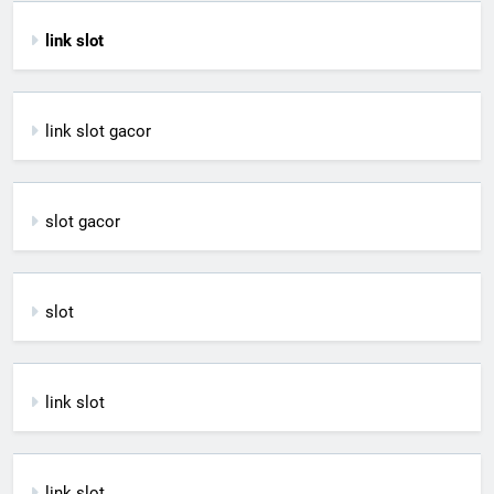
link slot
link slot gacor
slot gacor
slot
link slot
link slot