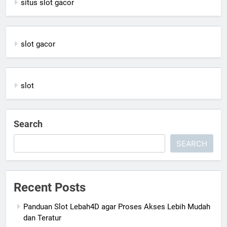
situs slot gacor
slot gacor
slot
Search
SEARCH
Recent Posts
Panduan Slot Lebah4D agar Proses Akses Lebih Mudah
dan Teratur