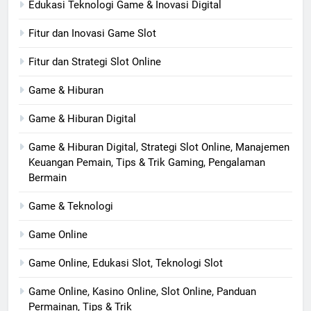
Edukasi Teknologi Game & Inovasi Digital
Fitur dan Inovasi Game Slot
Fitur dan Strategi Slot Online
Game & Hiburan
Game & Hiburan Digital
Game & Hiburan Digital, Strategi Slot Online, Manajemen
Keuangan Pemain, Tips & Trik Gaming, Pengalaman
Bermain
Game & Teknologi
Game Online
Game Online, Edukasi Slot, Teknologi Slot
Game Online, Kasino Online, Slot Online, Panduan
Permainan, Tips & Trik