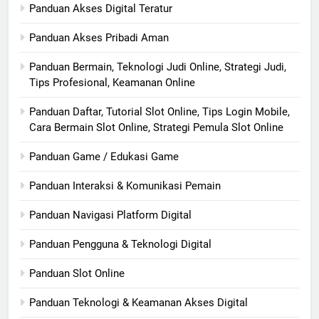
Panduan Akses Digital Teratur
Panduan Akses Pribadi Aman
Panduan Bermain, Teknologi Judi Online, Strategi Judi,
Tips Profesional, Keamanan Online
Panduan Daftar, Tutorial Slot Online, Tips Login Mobile,
Cara Bermain Slot Online, Strategi Pemula Slot Online
Panduan Game / Edukasi Game
Panduan Interaksi & Komunikasi Pemain
Panduan Navigasi Platform Digital
Panduan Pengguna & Teknologi Digital
Panduan Slot Online
Panduan Teknologi & Keamanan Akses Digital