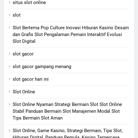
situs slot online
slot
Slot Bertema Pop Culture Inovasi Hiburan Kasino Desain
dan Grafis Slot Pengalaman Pemain Interaktif Evolusi
Slot Digital
slot gacor
slot gacor gampang menang
slot gacor hari ini
Slot Online
Slot Online Nyaman Strategi Bermain Slot Slot Online
Stabil Panduan Bermain Slot Manajemen Modal Slot
Tips Bermain Slot Aman
Slot Online, Game Kasino, Strategi Bermain, Tips Slot,
Hiburan Digital, Panduan Pemula, Kasino Terpercaya