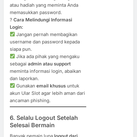
atau hadiah yang meminta Anda
memasukkan password.
?
Cara Melindungi Informasi
Login:
Jangan pernah membagikan
username dan password kepada
siapa pun.
Jika ada pihak yang mengaku
sebagai
admin atau support
meminta informasi login, abaikan
dan laporkan.
Gunakan
email khusus
untuk
akun Ular Slot agar lebih aman dari
ancaman phishing.
6. Selalu Logout Setelah
Selesai Bermain
Banyak pemain lupa
logout dari