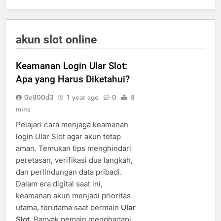
akun slot online
Keamanan Login Ular Slot:
Apa yang Harus Diketahui?
0e800d3
1 year ago
0
8
mins
Pelajari cara menjaga keamanan
login Ular Slot agar akun tetap
aman. Temukan tips menghindari
peretasan, verifikasi dua langkah,
dan perlindungan data pribadi.
Dalam era digital saat ini,
keamanan akun menjadi prioritas
utama, terutama saat bermain
Ular
Slot
. Banyak pemain menghadapi