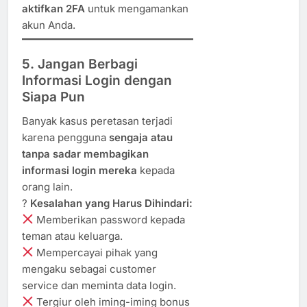
aktifkan 2FA
untuk mengamankan
akun Anda.
5. Jangan Berbagi
Informasi Login dengan
Siapa Pun
Banyak kasus peretasan terjadi
karena pengguna
sengaja atau
tanpa sadar membagikan
informasi login mereka
kepada
orang lain.
?
Kesalahan yang Harus Dihindari:
Memberikan password kepada
teman atau keluarga.
Mempercayai pihak yang
mengaku sebagai customer
service dan meminta data login.
Tergiur oleh iming-iming bonus