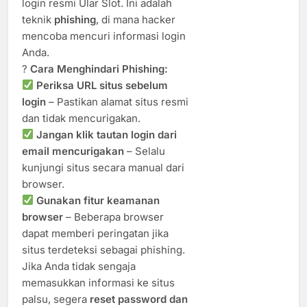
login resmi Ular Slot. Ini adalah
teknik
phishing
, di mana hacker
mencoba mencuri informasi login
Anda.
?
Cara Menghindari Phishing:
Periksa URL situs sebelum
login
– Pastikan alamat situs resmi
dan tidak mencurigakan.
Jangan klik tautan login dari
email mencurigakan
– Selalu
kunjungi situs secara manual dari
browser.
Gunakan fitur keamanan
browser
– Beberapa browser
dapat memberi peringatan jika
situs terdeteksi sebagai phishing.
Jika Anda tidak sengaja
memasukkan informasi ke situs
palsu, segera
reset password dan