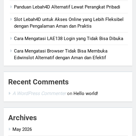
Panduan Lebah4D Alternatif Lewat Perangkat Pribadi
Slot Lebah4D untuk Akses Online yang Lebih Fleksibel
dengan Pengalaman Aman dan Praktis
Cara Mengatasi LAE138 Login yang Tidak Bisa Dibuka
Cara Mengatasi Browser Tidak Bisa Membuka
Edwinslot Alternatif dengan Aman dan Efektif
Recent Comments
A WordPress Commenter
on
Hello world!
Archives
May 2026