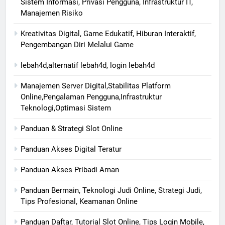
Sistem Informasi, Privasi Pengguna, Infrastruktur IT,
Manajemen Risiko
Kreativitas Digital, Game Edukatif, Hiburan Interaktif,
Pengembangan Diri Melalui Game
lebah4d,alternatif lebah4d, login lebah4d
Manajemen Server Digital,Stabilitas Platform
Online,Pengalaman Pengguna,Infrastruktur
Teknologi,Optimasi Sistem
Panduan & Strategi Slot Online
Panduan Akses Digital Teratur
Panduan Akses Pribadi Aman
Panduan Bermain, Teknologi Judi Online, Strategi Judi,
Tips Profesional, Keamanan Online
Panduan Daftar, Tutorial Slot Online, Tips Login Mobile,