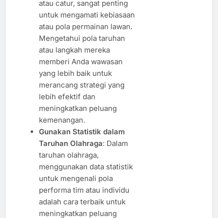
atau catur, sangat penting
untuk mengamati kebiasaan
atau pola permainan lawan.
Mengetahui pola taruhan
atau langkah mereka
memberi Anda wawasan
yang lebih baik untuk
merancang strategi yang
lebih efektif dan
meningkatkan peluang
kemenangan.
Gunakan Statistik dalam
Taruhan Olahraga
: Dalam
taruhan olahraga,
menggunakan data statistik
untuk mengenali pola
performa tim atau individu
adalah cara terbaik untuk
meningkatkan peluang