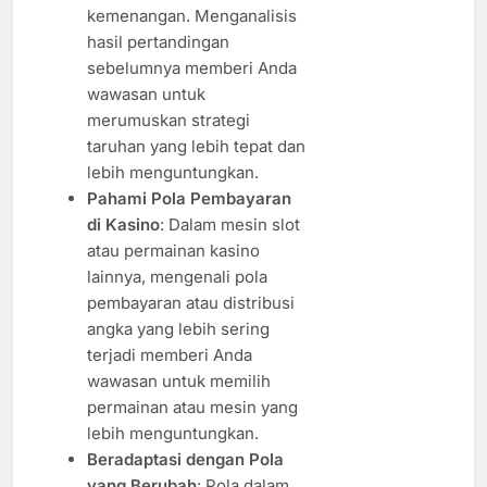
kemenangan. Menganalisis
hasil pertandingan
sebelumnya memberi Anda
wawasan untuk
merumuskan strategi
taruhan yang lebih tepat dan
lebih menguntungkan.
Pahami Pola Pembayaran
di Kasino
: Dalam mesin slot
atau permainan kasino
lainnya, mengenali pola
pembayaran atau distribusi
angka yang lebih sering
terjadi memberi Anda
wawasan untuk memilih
permainan atau mesin yang
lebih menguntungkan.
Beradaptasi dengan Pola
yang Berubah
: Pola dalam