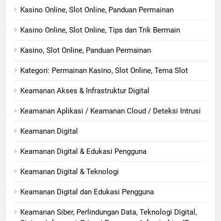
Kasino Online, Slot Online, Panduan Permainan
Kasino Online, Slot Online, Tips dan Trik Bermain
Kasino, Slot Online, Panduan Permainan
Kategori: Permainan Kasino, Slot Online, Tema Slot
Keamanan Akses & Infrastruktur Digital
Keamanan Aplikasi / Keamanan Cloud / Deteksi Intrusi
Keamanan Digital
Keamanan Digital & Edukasi Pengguna
Keamanan Digital & Teknologi
Keamanan Digital dan Edukasi Pengguna
Keamanan Siber, Perlindungan Data, Teknologi Digital,