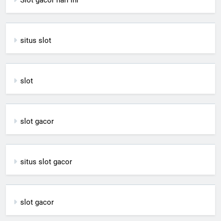
situs slot
slot
slot gacor
situs slot gacor
slot gacor