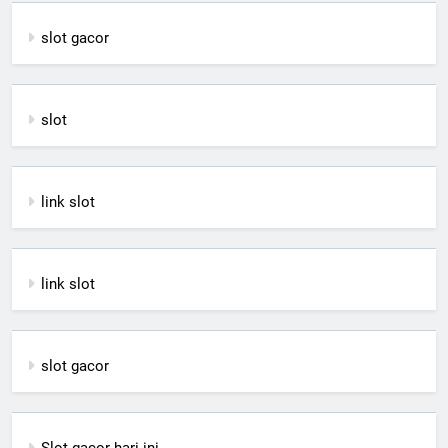
slot gacor
slot
link slot
link slot
slot gacor
Slot gacor hari ini