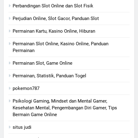
Perbandingan Slot Online dan Slot Fisik
Perjudian Online, Slot Gacor, Panduan Slot
Permainan Kartu, Kasino Online, Hiburan
Permainan Slot Online, Kasino Online, Panduan
Permainan
Permainan Slot, Game Online
Permainan, Statistik, Panduan Togel
pokemon787
Psikologi Gaming, Mindset dan Mental Gamer,
Kesehatan Mental, Pengembangan Diri Gamer, Tips
Bermain Game Online
situs judi