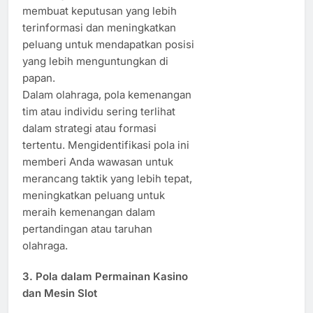
membuat keputusan yang lebih
terinformasi dan meningkatkan
peluang untuk mendapatkan posisi
yang lebih menguntungkan di
papan.
Dalam olahraga, pola kemenangan
tim atau individu sering terlihat
dalam strategi atau formasi
tertentu. Mengidentifikasi pola ini
memberi Anda wawasan untuk
merancang taktik yang lebih tepat,
meningkatkan peluang untuk
meraih kemenangan dalam
pertandingan atau taruhan
olahraga.
3.
Pola dalam Permainan Kasino
dan Mesin Slot