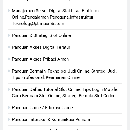
Manajemen Server Digital,Stabilitas Platform
Online,Pengalaman Pengguna,Infrastruktur
Teknologi,Optimasi Sistem
Panduan & Strategi Slot Online
Panduan Akses Digital Teratur
Panduan Akses Pribadi Aman
Panduan Bermain, Teknologi Judi Online, Strategi Judi,
Tips Profesional, Keamanan Online
Panduan Daftar, Tutorial Slot Online, Tips Login Mobile,
Cara Bermain Slot Online, Strategi Pemula Slot Online
Panduan Game / Edukasi Game
Panduan Interaksi & Komunikasi Pemain