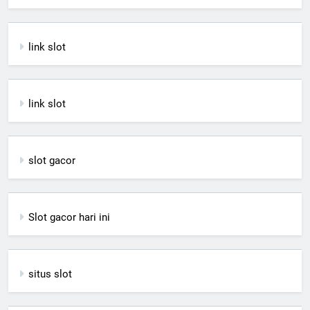
link slot
link slot
slot gacor
Slot gacor hari ini
situs slot