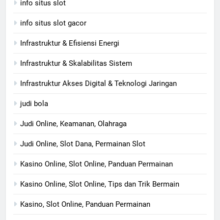
info situs slot
info situs slot gacor
Infrastruktur & Efisiensi Energi
Infrastruktur & Skalabilitas Sistem
Infrastruktur Akses Digital & Teknologi Jaringan
judi bola
Judi Online, Keamanan, Olahraga
Judi Online, Slot Dana, Permainan Slot
Kasino Online, Slot Online, Panduan Permainan
Kasino Online, Slot Online, Tips dan Trik Bermain
Kasino, Slot Online, Panduan Permainan