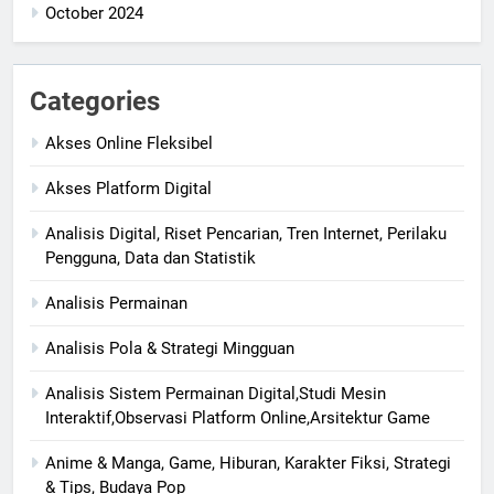
October 2024
Categories
Akses Online Fleksibel
Akses Platform Digital
Analisis Digital, Riset Pencarian, Tren Internet, Perilaku
Pengguna, Data dan Statistik
Analisis Permainan
Analisis Pola & Strategi Mingguan
Analisis Sistem Permainan Digital,Studi Mesin
Interaktif,Observasi Platform Online,Arsitektur Game
Anime & Manga, Game, Hiburan, Karakter Fiksi, Strategi
& Tips, Budaya Pop