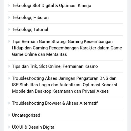
Teknologi Slot Digital & Optimasi Kinerja
Teknologi, Hiburan
Teknologi, Tutorial
Tips Bermain Game Strategi Gaming Keseimbangan
Hidup dan Gaming Pengembangan Karakter dalam Game
Game Online dan Mentalitas
Tips dan Trik, Slot Online, Permainan Kasino
Troubleshooting Akses Jaringan Pengaturan DNS dan
ISP Stabilitas Login dan Autentikasi Optimasi Koneksi
Mobile dan Desktop Keamanan dan Privasi Akses
Troubleshooting Browser & Akses Alternatif
Uncategorized
UX/UI & Desain Digital