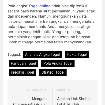
Pola angka
Togel online
tidak bisa diprediksi
secara pasti karena sifat permainan ini yang acak
dan independen. Namun, menggunakan data
historis, memahami tren angka, dan menganalisis
pola dapat membantu Anda menyusun strategi
bermain yang lebih baik. Yang terpenting,
bermainlah dengan bijak dan tetapkan batasan
untuk menjaga permainan tetap menyenangkan.
Tagged:
Analisis Angka Togel
Fakta Togel
Panduan Togel
Pola Angka Togel
Prediksi Togel
Strategi Togel
Previous:
Next:
Post
navigation
Mengapa
Apakah Link Sbobet
Champion4D Adalah
Lebih Mudah