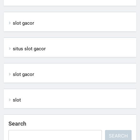
slot gacor
situs slot gacor
slot gacor
slot
Search
SEARCH