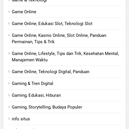
Game & Teknologi
Game Online
Game Online, Edukasi Slot, Teknologi Slot
Game Online, Kasino Online, Slot Online, Panduan
Permainan, Tips & Trik
Game Online, Lifestyle, Tips dan Trik, Kesehatan Mental,
Manajemen Waktu
Game Online, Teknologi Digital, Panduan
Gaming & Tren Digital
Gaming, Edukasi, Hiburan
Gaming, Storytelling, Budaya Populer
info situs