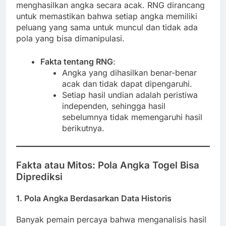
menghasilkan angka secara acak. RNG dirancang
untuk memastikan bahwa setiap angka memiliki
peluang yang sama untuk muncul dan tidak ada
pola yang bisa dimanipulasi.
Fakta tentang RNG
:
Angka yang dihasilkan benar-benar
acak dan tidak dapat dipengaruhi.
Setiap hasil undian adalah peristiwa
independen, sehingga hasil
sebelumnya tidak memengaruhi hasil
berikutnya.
Fakta atau Mitos: Pola Angka Togel Bisa
Diprediksi
1. Pola Angka Berdasarkan Data Historis
Banyak pemain percaya bahwa menganalisis hasil