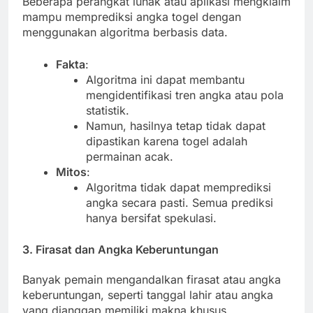
Beberapa perangkat lunak atau aplikasi mengklaim
mampu memprediksi angka togel dengan
menggunakan algoritma berbasis data.
Fakta
:
Algoritma ini dapat membantu
mengidentifikasi tren angka atau pola
statistik.
Namun, hasilnya tetap tidak dapat
dipastikan karena togel adalah
permainan acak.
Mitos
:
Algoritma tidak dapat memprediksi
angka secara pasti. Semua prediksi
hanya bersifat spekulasi.
3. Firasat dan Angka Keberuntungan
Banyak pemain mengandalkan firasat atau angka
keberuntungan, seperti tanggal lahir atau angka
yang dianggap memiliki makna khusus.