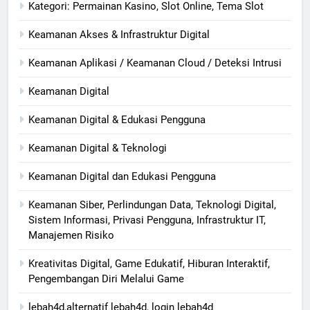
Kategori: Permainan Kasino, Slot Online, Tema Slot
Keamanan Akses & Infrastruktur Digital
Keamanan Aplikasi / Keamanan Cloud / Deteksi Intrusi
Keamanan Digital
Keamanan Digital & Edukasi Pengguna
Keamanan Digital & Teknologi
Keamanan Digital dan Edukasi Pengguna
Keamanan Siber, Perlindungan Data, Teknologi Digital,
Sistem Informasi, Privasi Pengguna, Infrastruktur IT,
Manajemen Risiko
Kreativitas Digital, Game Edukatif, Hiburan Interaktif,
Pengembangan Diri Melalui Game
lebah4d,alternatif lebah4d, login lebah4d